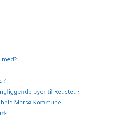
e med?
d?
ingliggende byer til Redsted?
ler hele Morsø Kommune
ark