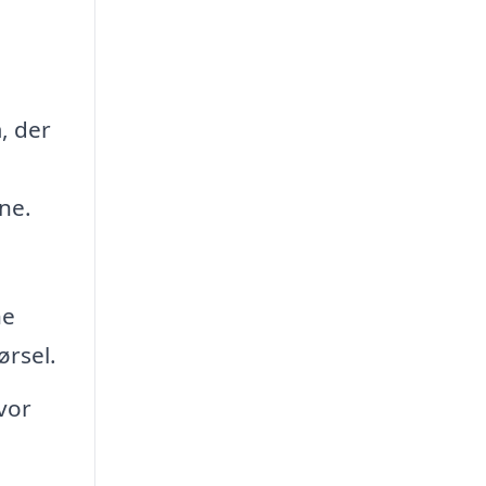
, der
ne.
ne
ørsel.
vor