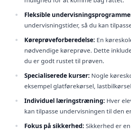
mulighed for at komme bag rattet.
Fleksible undervisningsprogramme
undervisningstider, så du kan tilpass
Køreprøveforberedelse:
En køreskole
nødvendige køreprøve. Dette inklude
du er godt rustet til prøven.
Specialiserede kurser:
Nogle køreskol
eksempel glatførekørsel, lastbilkørse
Individuel læringstræning:
Hver ele
kan tilpasse undervisningen til den e
Fokus på sikkerhed:
Sikkerhed er en 