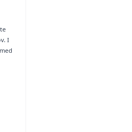
tte
v. I
m med