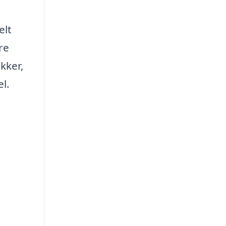
elt
re
kker,
l.