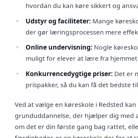
hvordan du kan køre sikkert og ansvarl
Udstyr og faciliteter:
Mange køreskol
der gør læringsprocessen mere effek
Online undervisning:
Nogle køreskole
muligt for elever at lære fra hjemmet
Konkurrencedygtige priser:
Det er m
prispakker, så du kan få det bedste ti
Ved at vælge en køreskole i Redsted kan d
grunduddannelse, der hjælper dig med at 
om det er din første gang bag rattet, el
færdigheder, er en køreskole der for at 