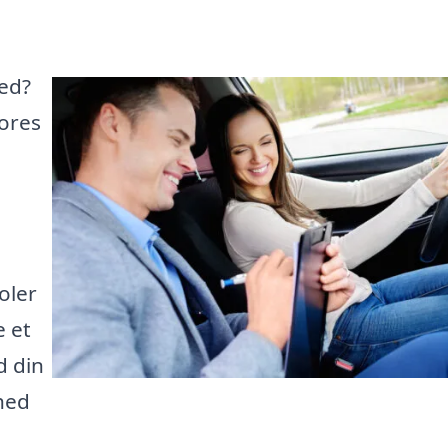
ted?
vores
oler
e et
d din
hed