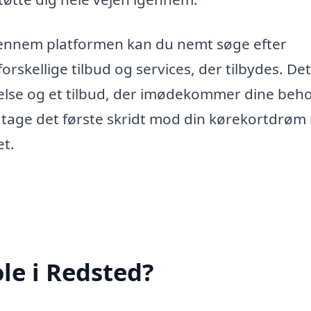
 Gennem platformen kan du nemt søge efter
skellige tilbud og services, der tilbydes. De
velse og et tilbud, der imødekommer dine beho
t tage det første skridt mod din kørekortdrø
et.
le i Redsted?