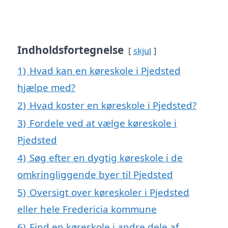
Indholdsfortegnelse
skjul
1)
Hvad kan en køreskole i Pjedsted
hjælpe med?
2)
Hvad koster en køreskole i Pjedsted?
3)
Fordele ved at vælge køreskole i
Pjedsted
4)
Søg efter en dygtig køreskole i de
omkringliggende byer til Pjedsted
5)
Oversigt over køreskoler i Pjedsted
eller hele Fredericia kommune
6)
Find en køreskole i andre dele af