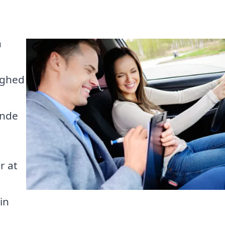
n
ighed
inde
r at
in