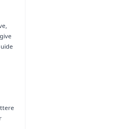
ve,
 give
guide
ttere
r