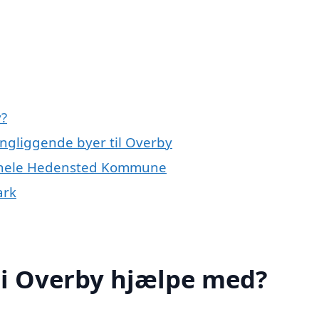
y?
ingliggende byer til Overby
er hele Hedensted Kommune
ark
 i Overby hjælpe med?