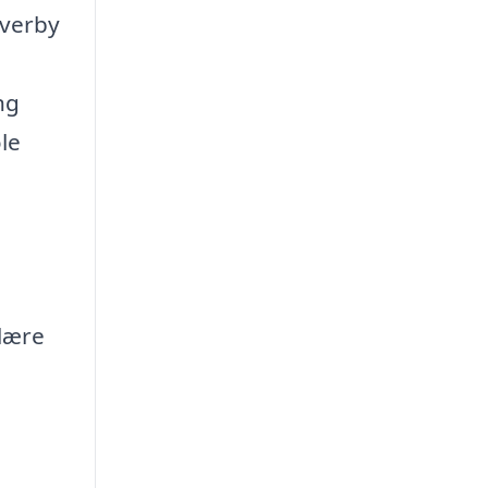
Overby
ng
le
 lære