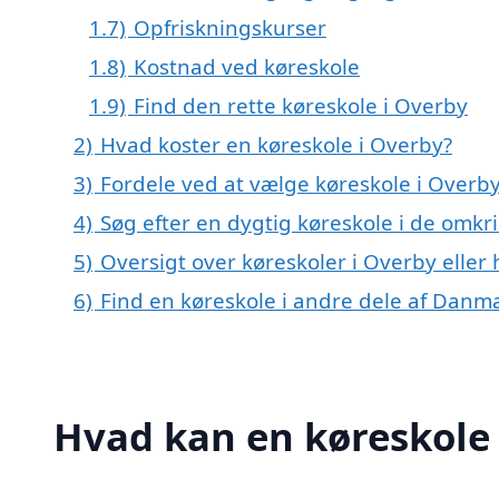
1.7)
Opfriskningskurser
1.8)
Kostnad ved køreskole
1.9)
Find den rette køreskole i Overby
2)
Hvad koster en køreskole i Overby?
3)
Fordele ved at vælge køreskole i Overb
4)
Søg efter en dygtig køreskole i de omkr
5)
Oversigt over køreskoler i Overby ell
6)
Find en køreskole i andre dele af Danm
Hvad kan en køreskole