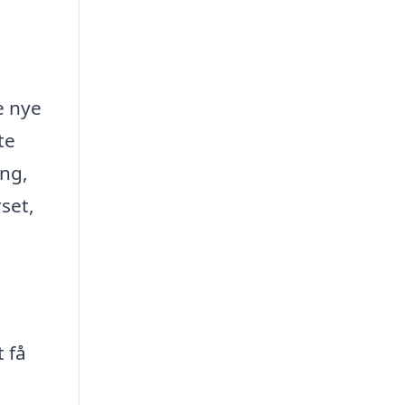
e nye
te
ung,
set,
 få