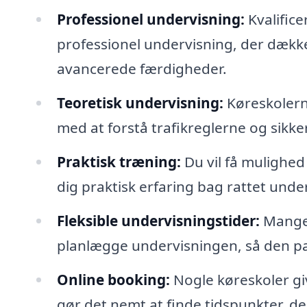
Professionel undervisning:
Kvalifice
professionel undervisning, der dække
avancerede færdigheder.
Teoretisk undervisning:
Køreskolern
med at forstå trafikreglerne og sik
Praktisk træning:
Du vil få mulighed 
dig praktisk erfaring bag rattet under
Fleksible undervisningstider:
Mange k
planlægge undervisningen, så den pas
Online booking:
Nogle køreskoler giv
gør det nemt at finde tidspunkter, de