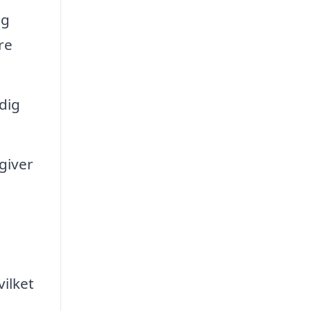
og
re
dig
giver
vilket