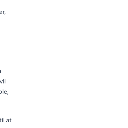
er,
a
vil
ole,
il at