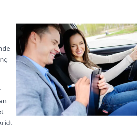
inde
ing
r
kan
et
kridt