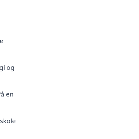
de
gi og
få en
eskole