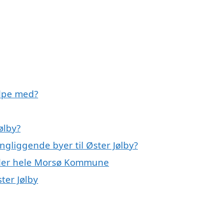
ælpe med?
ølby?
ngliggende byer til Øster Jølby?
 eller hele Morsø Kommune
ter Jølby