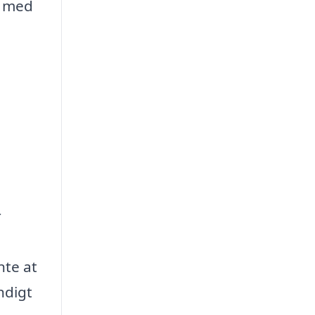
e med
r
nte at
ndigt