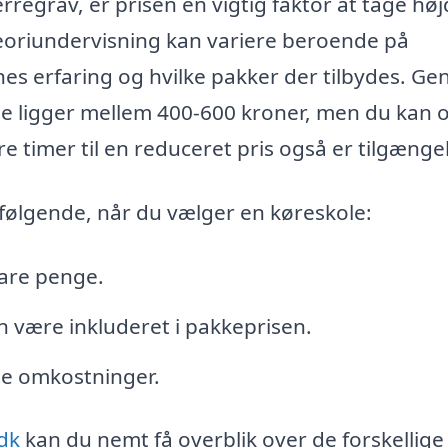
rregrav, er prisen en vigtig faktor at tage hø
eoriundervisning kan variere beroende på
nes erfaring og hvilke pakker der tilbydes. Ge
me ligger mellem 400-600 kroner, men du kan o
 timer til en reduceret pris også er tilgængel
følgende, når du vælger en køreskole:
pare penge.
n være inkluderet i pakkeprisen.
te omkostninger.
dk
kan du nemt få overblik over de forskellige