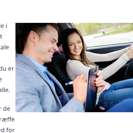
e i
t
kale
du er
e
lle.
r de
ræffe
d for