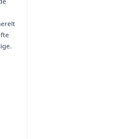
jde
nerelt
fte
ige.