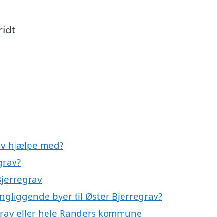
ridt
av hjælpe med?
grav?
Bjerregrav
ingliggende byer til Øster Bjerregrav?
egrav eller hele Randers kommune