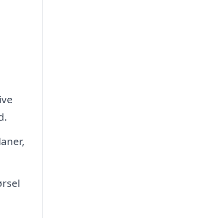
ive
d.
aner,
ørsel