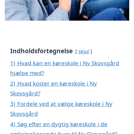
Indholdsfortegnelse
skjul
1)
Hvad kan en køreskole i Ny Skovsgård
hjælpe med?
2)
Hvad koster en køreskole i Ny
Skovsgård?
3)
Fordele ved at vælge køreskole i Ny
Skovsgård
4)
Søg efter en dygtig køreskole i de
omkringliggende byer til Ny Skovsgård?