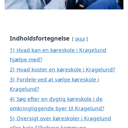
Indholdsfortegnelse
skjul
1)
Hvad kan en køreskole i Kragelund
hjælpe med?
2)
Hvad koster en køreskole i Kragelund?
3)
Fordele ved at vælge køreskole i
Kragelund?
4)
Søg efter en dygtig køreskole i de
omkringliggende byer til Kragelund?
5)
Oversigt over køreskoler i Kragelund
eller hele Silkeborg kommune