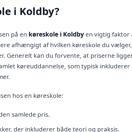
le i Koldby?
isen på en
køreskole i Koldby
en vigtig faktor 
re afhængigt af hvilken køreskole du vælger
er. Generelt kan du forvente, at priserne ligge
amlet køreuddannelse, som typisk inkluderer
mer.
risen hos en køreskole:
 den samlede pris.
kker, der inkluderer både teori og praksis.