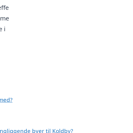
æffe
omme
 i
 med?
ingliggende byer til Koldby?