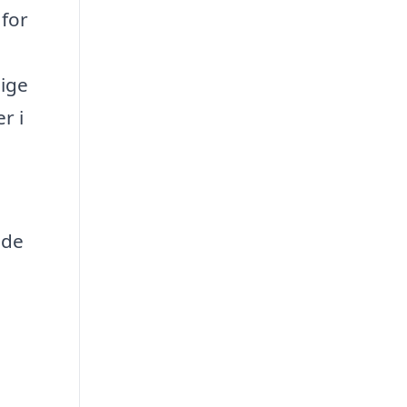
 for
dige
r i
ede