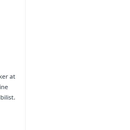
ker at
ine
ilist.