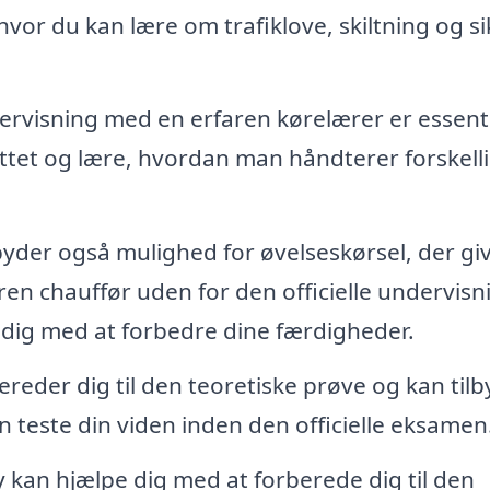
hvor du kan lære om trafiklove, skiltning og s
rvisning med en erfaren kørelærer er essenti
attet og lære, hvordan man håndterer forskell
yder også mulighed for øvelseskørsel, der gi
en chauffør uden for den officielle undervisn
e dig med at forbedre dine færdigheder.
reder dig til den teoretiske prøve og kan til
an teste din viden inden den officielle eksamen
 kan hjælpe dig med at forberede dig til den