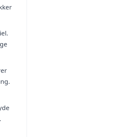
ikker
el.
ige
ver
ing.
byde
.