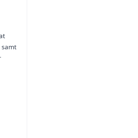
at
, samt
r