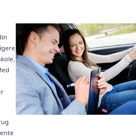
din
igere
kole,
 Med
er
rug
hente