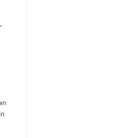
,
an
in