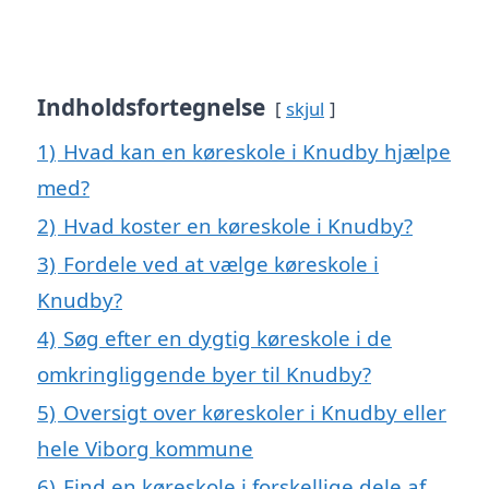
Indholdsfortegnelse
skjul
1)
Hvad kan en køreskole i Knudby hjælpe
med?
2)
Hvad koster en køreskole i Knudby?
3)
Fordele ved at vælge køreskole i
Knudby?
4)
Søg efter en dygtig køreskole i de
omkringliggende byer til Knudby?
5)
Oversigt over køreskoler i Knudby eller
hele Viborg kommune
6)
Find en køreskole i forskellige dele af