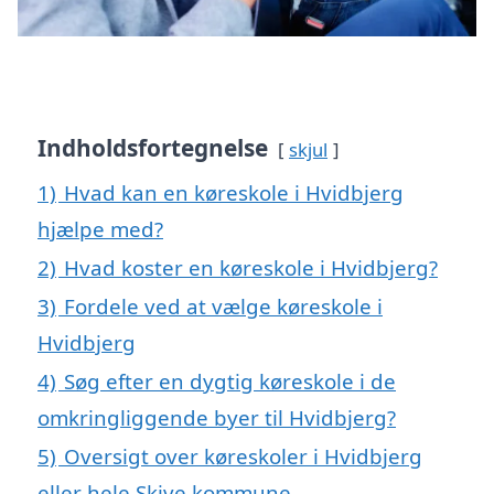
Indholdsfortegnelse
skjul
1)
Hvad kan en køreskole i Hvidbjerg
hjælpe med?
2)
Hvad koster en køreskole i Hvidbjerg?
3)
Fordele ved at vælge køreskole i
Hvidbjerg
4)
Søg efter en dygtig køreskole i de
omkringliggende byer til Hvidbjerg?
5)
Oversigt over køreskoler i Hvidbjerg
eller hele Skive kommune