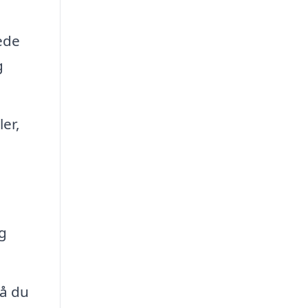
ede
g
er,
og
så du