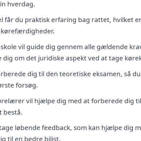
din hverdag.
år du praktisk erfaring bag rattet, hvilket e
og kørefærdigheder.
skole vil guide dig gennem alle gældende kra
 dig om det juridiske aspekt ved at tage køre
orberede dig til den teoretiske eksamen, så du
ørste forsøg.
relærer vil hjælpe dig med at forberede dig ti
t bestå.
tage løbende feedback, som kan hjælpe dig m
 til en bedre bilist.