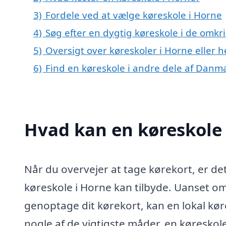
3)
Fordele ved at vælge køreskole i Horne
4)
Søg efter en dygtig køreskole i de omkr
5)
Oversigt over køreskoler i Horne eller
6)
Find en køreskole i andre dele af Danm
Hvad kan en køreskole
Når du overvejer at tage kørekort, er de
køreskole i Horne kan tilbyde. Uanset om
genoptage dit kørekort, kan en lokal kør
nogle af de vigtigste måder, en køreskol