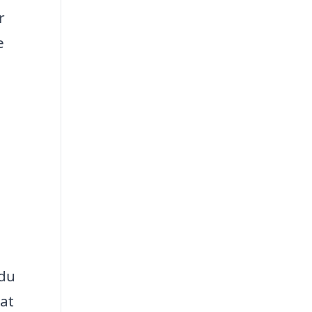
r
e
 du
 at