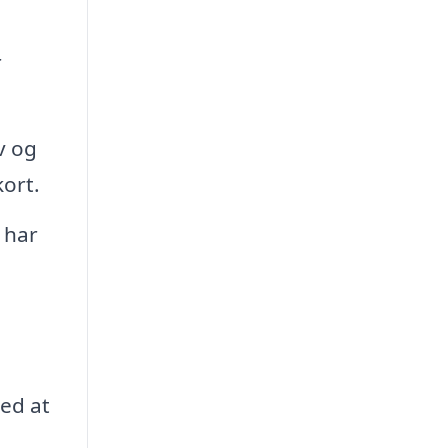
r
v og
kort.
 har
l
ed at