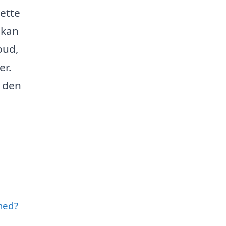
rette
 kan
bud,
er.
e den
med?