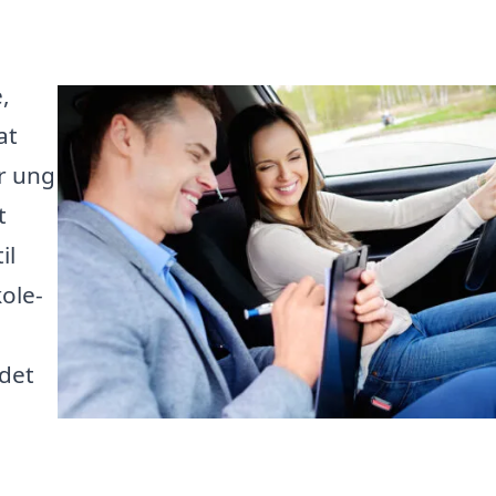
,
at
er ung
t
il
ole-
 det
e