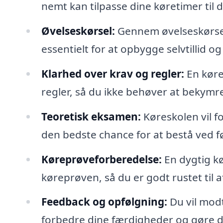
nemt kan tilpasse dine køretimer til 
Øvelseskørsel:
Gennem øvelseskørsel f
essentielt for at opbygge selvtillid 
Klarhed over krav og regler:
En køre
regler, så du ikke behøver at bekymre
Teoretisk eksamen:
Køreskolen vil f
den bedste chance for at bestå ved f
Køreprøveforberedelse:
En dygtig kø
køreprøven, så du er godt rustet til a
Feedback og opfølgning:
Du vil mod
forbedre dine færdigheder og gøre dig