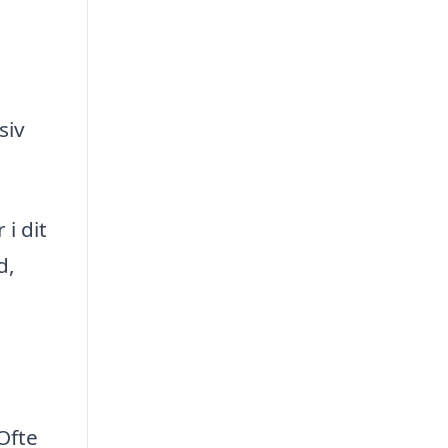
siv
i dit
d,
Ofte