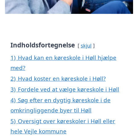
Indholdsfortegnelse
skjul
1)
Hvad kan en køreskole i Høll hjælpe
med?
2)
Hvad koster en køreskole i Høll?
3)
Fordele ved at vælge køreskole i Høll
4)
Søg efter en dygtig køreskole i de
omkringliggende byer til Høll
5)
Oversigt over køreskoler i Høll eller
hele Vejle kommune