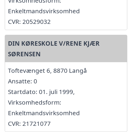
Virksomhedsform:
Enkeltmandsvirksomhed
CVR: 20529032
DIN KØRESKOLE V/RENE KJÆR
SØRENSEN
Toftevænget 6, 8870 Langå
Ansatte: 0
Startdato: 01. juli 1999,
Virksomhedsform:
Enkeltmandsvirksomhed
CVR: 21721077