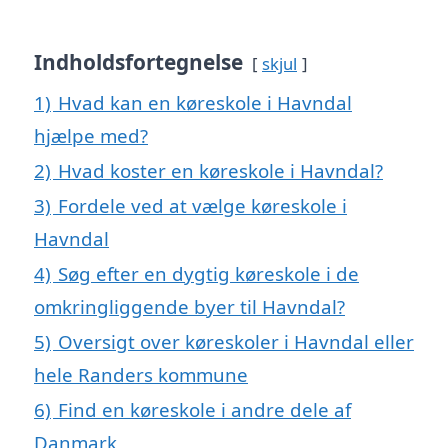
Indholdsfortegnelse
skjul
1)
Hvad kan en køreskole i Havndal
hjælpe med?
2)
Hvad koster en køreskole i Havndal?
3)
Fordele ved at vælge køreskole i
Havndal
4)
Søg efter en dygtig køreskole i de
omkringliggende byer til Havndal?
5)
Oversigt over køreskoler i Havndal eller
hele Randers kommune
6)
Find en køreskole i andre dele af
Danmark