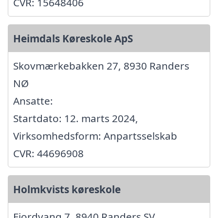
CVR: 15648406
Heimdals Køreskole ApS
Skovmærkebakken 27, 8930 Randers
NØ
Ansatte:
Startdato: 12. marts 2024,
Virksomhedsform: Anpartsselskab
CVR: 44696908
Holmkvists køreskole
Fjordvang 7, 8940 Randers SV