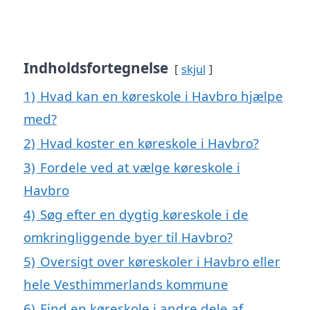
Indholdsfortegnelse
skjul
1)
Hvad kan en køreskole i Havbro hjælpe
med?
2)
Hvad koster en køreskole i Havbro?
3)
Fordele ved at vælge køreskole i
Havbro
4)
Søg efter en dygtig køreskole i de
omkringliggende byer til Havbro?
5)
Oversigt over køreskoler i Havbro eller
hele Vesthimmerlands kommune
6)
Find en køreskole i andre dele af