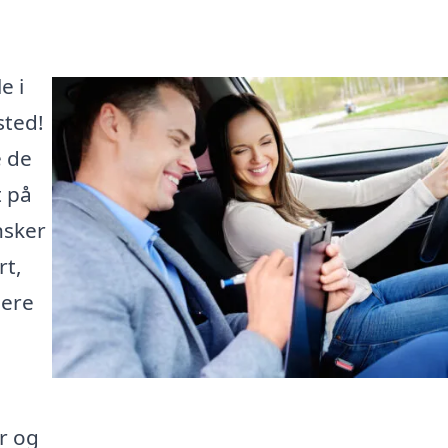
e i
sted!
e de
t på
nsker
rt,
lere
r og