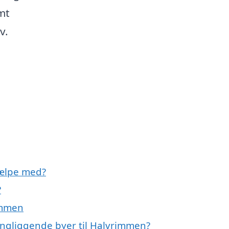
mt
v.
jælpe med?
?
immen
ringliggende byer til Halvrimmen?