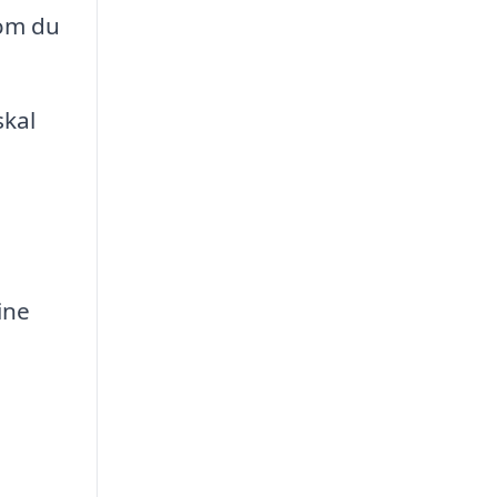
 om du
skal
ine