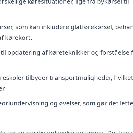
skellige køresituationer, lige fra bykørsel til
urser, som kan inkludere glatførekørsel, beha
af kørekort.
til opdatering af køreteknikker og forståelse 
eskoler tilbyder transportmuligheder, hvilke
er.
teoriundervisning og øvelser, som gør det lette
de for en positiv oplevelse og læring. Det kan