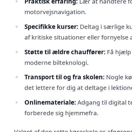
Praktisk erfaring:
Lær at håndtere for
motorvejsnavigation.
Specifikke kurser:
Deltag i særlige k
af kritiske situationer eller fornyelse 
Støtte til ældre chauffører:
Få hjælp 
moderne bilteknologi.
Transport til og fra skolen:
Nogle kør
det lettere for dig at deltage i lektion
Onlinemateriale:
Adgang til digital 
forberede sig hjemmefra.
Valget af den rette køreskole er afgøren