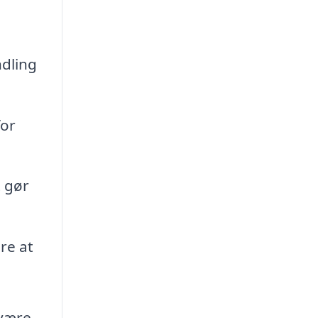
ndling
for
t gør
re at
 være