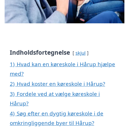
Indholdsfortegnelse
skjul
1)
Hvad kan en køreskole i Hårup hjælpe
med?
2)
Hvad koster en køreskole i Hårup?
3)
Fordele ved at vælge køreskole i
Hårup?
4)
Søg efter en dygtig køreskole i de
omkringliggende byer til Hårup?