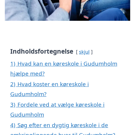
Indholdsfortegnelse
skjul
1)
Hvad kan en køreskole i Gudumholm
hjælpe med?
2)
Hvad koster en køreskole i
Gudumholm?
3)
Fordele ved at vælge køreskole i
Gudumholm
4)
Søg efter en dygtig køreskole i de
omkringliggende byer til Gudumholm?