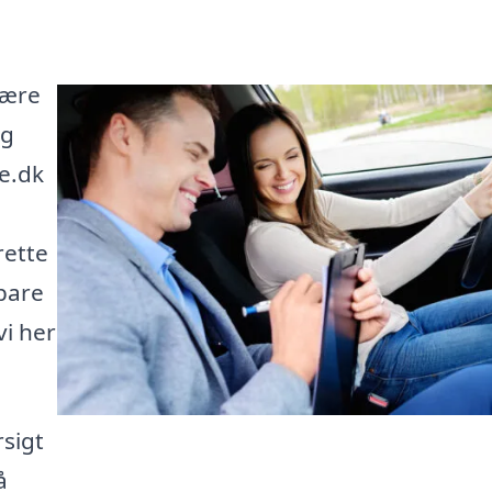
være
og
e.dk
rette
bare
vi her
rsigt
å