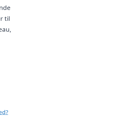
inde
 til
eau,
ed?