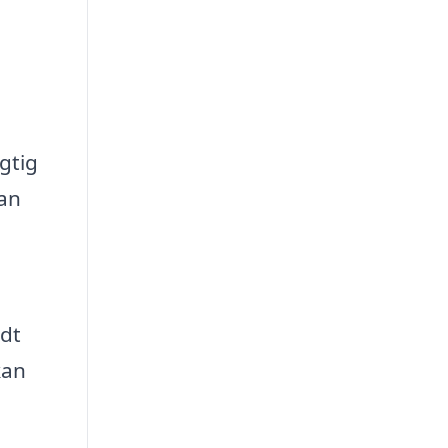
gtig
kan
idt
kan