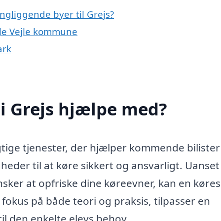
ngliggende byer til Grejs?
hele Vejle kommune
ark
i Grejs hjælpe med?
igtige tjenester, der hjælper kommende biliste
eder til at køre sikkert og ansvarligt. Uanse
ønsker at opfriske dine køreevner, kan en køre
 fokus på både teori og praksis, tilpasser en
il den enkelte elevs behov.