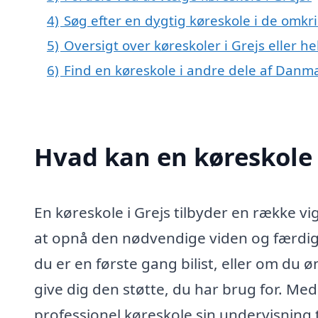
4)
Søg efter en dygtig køreskole i de omkri
5)
Oversigt over køreskoler i Grejs eller 
6)
Find en køreskole i andre dele af Danm
Hvad kan en køreskole 
En køreskole i Grejs tilbyder en række v
at opnå den nødvendige viden og færdigh
du er en første gang bilist, eller om du 
give dig den støtte, du har brug for. Med
professionel køreskole sin undervisning t