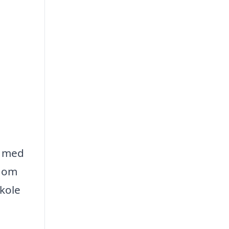
r med
t om
skole