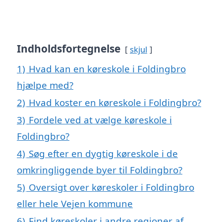
Indholdsfortegnelse
skjul
1)
Hvad kan en køreskole i Foldingbro
hjælpe med?
2)
Hvad koster en køreskole i Foldingbro?
3)
Fordele ved at vælge køreskole i
Foldingbro?
4)
Søg efter en dygtig køreskole i de
omkringliggende byer til Foldingbro?
5)
Oversigt over køreskoler i Foldingbro
eller hele Vejen kommune
6)
Find køreskoler i andre regioner af