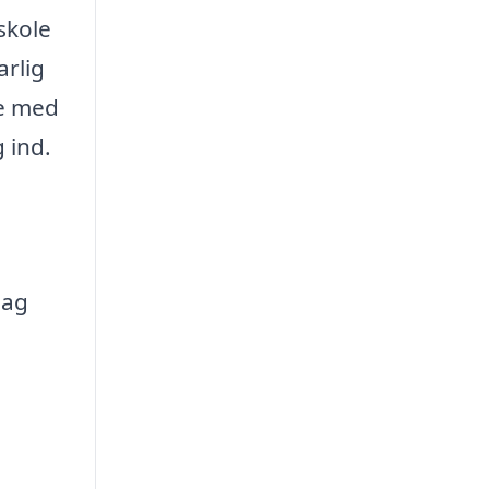
skole
arlig
se med
 ind.
bag