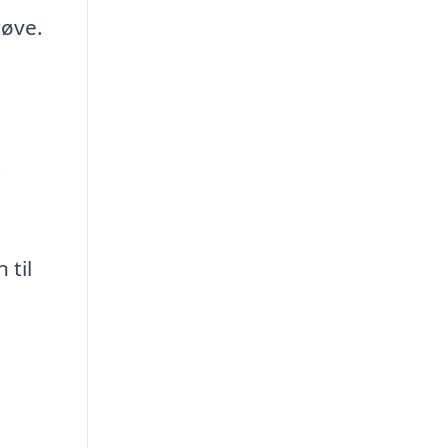
røve.
g
 til