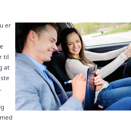
Du er
le
 til
g at
ste
.
ig
g med