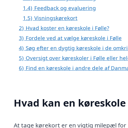
1.4)
Feedback og evaluering
1.5)
Visningskørekort
2)
Hvad koster en køreskole i Følle?
3)
Fordele ved at vælge køreskole i Følle
4)
Søg efter en dygtig køreskole i de omkri
5)
Oversigt over køreskoler i Følle eller 
6)
Find en køreskole i andre dele af Danm
Hvad kan en køreskole 
At tage kørekort er en vigtig milepæl f