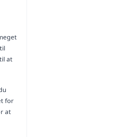
e
 meget
il
il at
 du
t for
r at