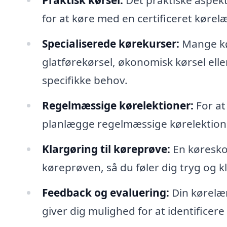
Praktisk kørsel:
Det praktiske aspekt
for at køre med en certificeret kørel
Specialiserede kørekurser:
Mange kør
glatførekørsel, økonomisk kørsel elle
specifikke behov.
Regelmæssige kørelektioner:
For at
planlægge regelmæssige kørelektioner
Klargøring til køreprøve:
En køreskol
køreprøven, så du føler dig tryg og kl
Feedback og evaluering:
Din kørelær
giver dig mulighed for at identificer