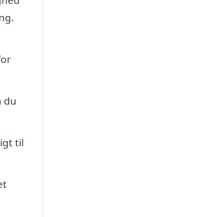
ighed
ng.
for
n du
t til
et