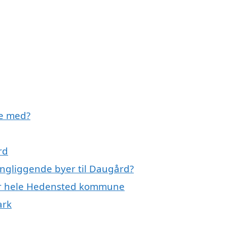
pe med?
rd
ingliggende byer til Daugård?
ler hele Hedensted kommune
ark