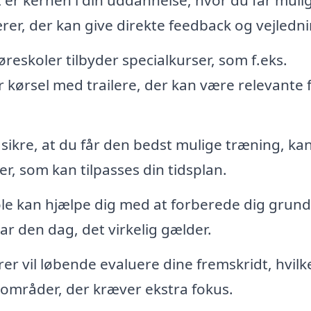
 er kernen i din uddannelse, hvor du får mul
ærer, der kan give direkte feedback og vejledni
eskoler tilbyder specialkurser, som f.eks.
r kørsel med trailere, der kan være relevante 
 sikre, at du får den bedst mulige træning, ka
, som kan tilpasses din tidsplan.
e kan hjælpe dig med at forberede dig grundig
ar den dag, det virkelig gælder.
er vil løbende evaluere dine fremskridt, hvilk
e områder, der kræver ekstra fokus.