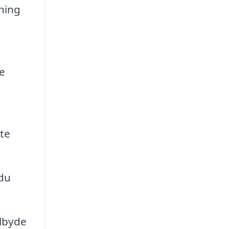
sning
e
ste
 du
ilbyde