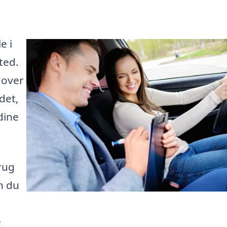
e i
ted.
 over
det,
dine
rug
n du
e