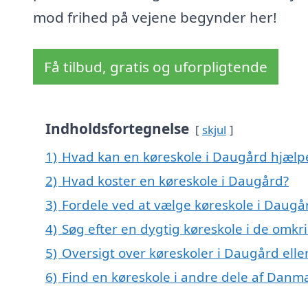
mod frihed på vejene begynder her!
Få tilbud, gratis og uforpligtende
Indholdsfortegnelse
skjul
1)
Hvad kan en køreskole i Daugård hjæl
2)
Hvad koster en køreskole i Daugård?
3)
Fordele ved at vælge køreskole i Daugå
4)
Søg efter en dygtig køreskole i de omkr
5)
Oversigt over køreskoler i Daugård el
6)
Find en køreskole i andre dele af Danm