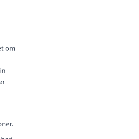
et om
in
er
oner.