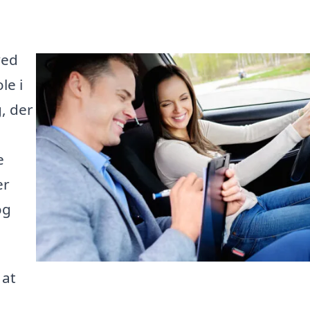
ved
le i
, der
e
er
og
 at