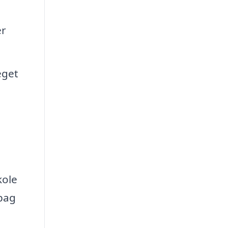
er
eget
kole
 bag