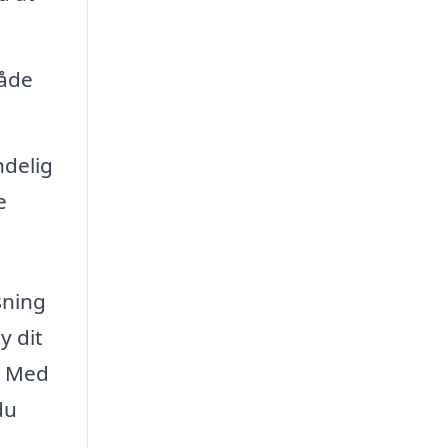
både
ndelig
e
sning
y dit
b. Med
du