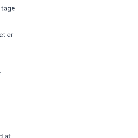
 tage
et er
e
d at