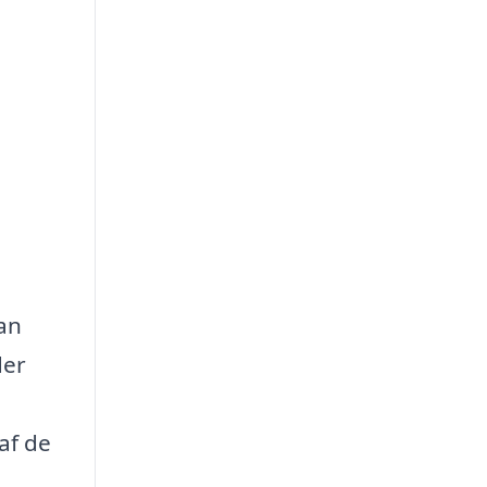
kan
der
af de