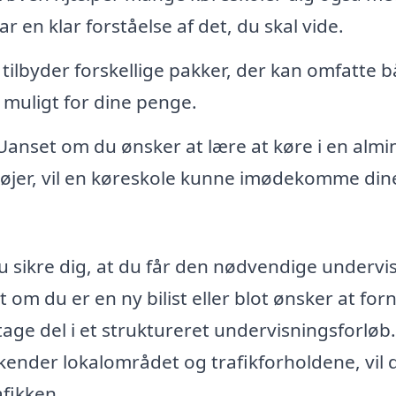
r en klar forståelse af det, du skal vide.
ilbyder forskellige pakker, der kan omfatte 
t muligt for dine penge.
anset om du ønsker at lære at køre i en almi
retøjer, vil en køreskole kunne imødekomme din
u sikre dig, at du får den nødvendige undervi
 om du er en ny bilist eller blot ønsker at forn
tage del i et struktureret undervisningsforlø
 kender lokalområdet og trafikforholdene, vil 
afikken.