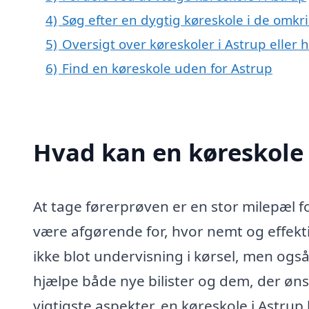
4)
Søg efter en dygtig køreskole i de omkr
5)
Oversigt over køreskoler i Astrup eller
6)
Find en køreskole uden for Astrup
Hvad kan en køreskole
At tage førerprøven er en stor milepæl f
være afgørende for, hvor nemt og effekti
ikke blot undervisning i kørsel, men også
hjælpe både nye bilister og dem, der øns
vigtigste aspekter, en køreskole i Astrup