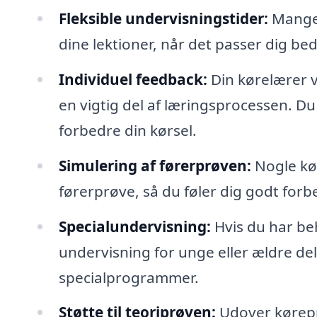
Fleksible undervisningstider:
Mange 
dine lektioner, når det passer dig be
Individuel feedback:
Din kørelærer vi
en vigtig del af læringsprocessen. Du 
forbedre din kørsel.
Simulering af førerprøven:
Nogle kør
førerprøve, så du føler dig godt forb
Specialundervisning:
Hvis du har be
undervisning for unge eller ældre de
specialprogrammer.
Støtte til teoriprøven:
Udover kørepr