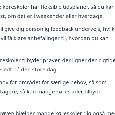
køreskoler har fleksible tidsplaner, så du kan
dst, om det er i weekender eller hverdage.
l give dig personlig feedback undervejs, hvilk
vil få klare anbefalinger til, hvordan du kan
eskoler tilbyder prøver, der ligner den rigtig
eredt på den store dag.
hov for området for særlige behov, så som
ltagere, så kan mange køreskoler tilbyde
øven hjælper mange køreskoler dig også me