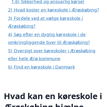
1.6)
Sikkerhed og ansvarlig kørsel
2)
Hvad koster en køreskole i Ærøskøbing?
3)
Fordele ved at vælge køreskole i
Ærøskøbing?
4)
Søg efter en dygtig køreskole i de
omkringliggende byer til Ærøskøbing?
5)
Oversigt over køreskoler i Ærøskøbing
eller hele Ærø kommune
6)
Find en køreskole i Danmark
Hvad kan en køreskole i
Ærøskøbing hjælpe