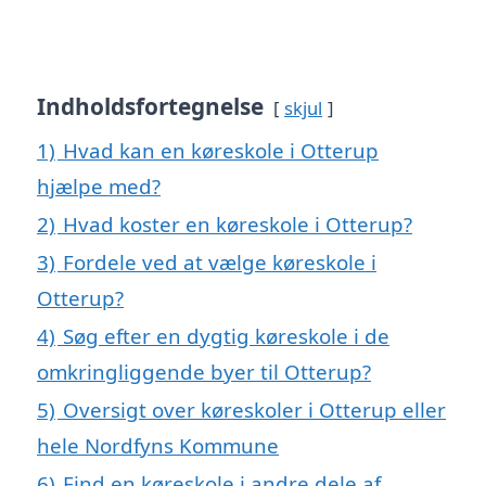
Indholdsfortegnelse
skjul
1)
Hvad kan en køreskole i Otterup
hjælpe med?
2)
Hvad koster en køreskole i Otterup?
3)
Fordele ved at vælge køreskole i
Otterup?
4)
Søg efter en dygtig køreskole i de
omkringliggende byer til Otterup?
5)
Oversigt over køreskoler i Otterup eller
hele Nordfyns Kommune
6)
Find en køreskole i andre dele af